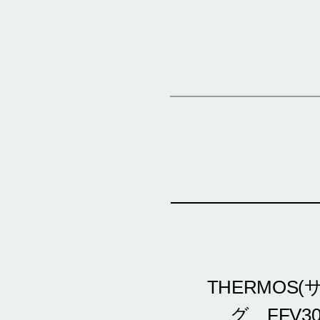
THERMOS
グ FFV30