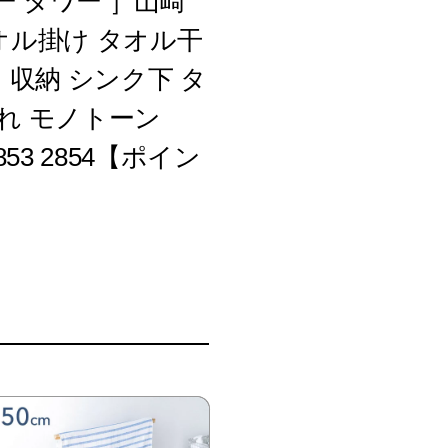
 タワー ］山崎
タオル掛け タオル干
 収納 シンク下 タ
れ モノトーン
853 2854【ポイン