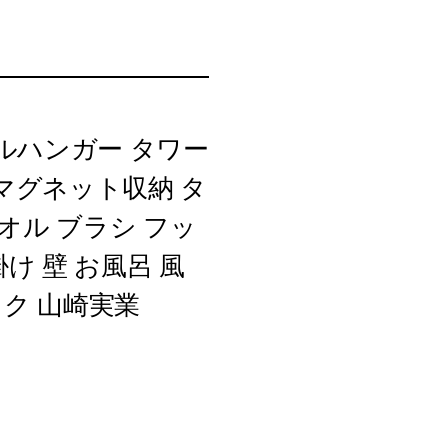
ルハンガー タワー
付けマグネット収納 タ
オル ブラシ フッ
け 壁 お風呂 風
ック 山崎実業