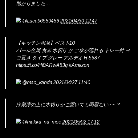
助かりました…
@Luca96559456
2021/04/30 12:47
【キッチン用品】ベスト10
パール金属 食器 水切り かご 水が流れる トレー付 ヨ
コ置き タイプ グレー アルデオ H-5687
https://t.co/Hf0ARwA53q #Amazon
@mao_kanda
2021/04/27 11:40
冷蔵庫の上に水切りかご置いても問題ない·····？
@makka_na_mee
2021/05/02 17:12