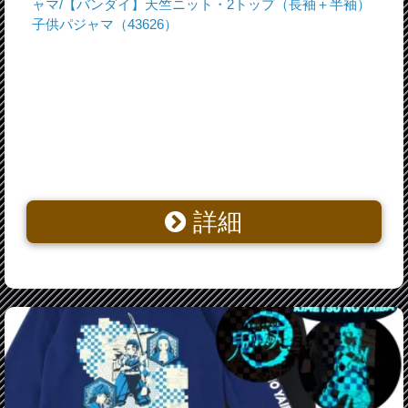
ャマ/【バンダイ】天竺ニット・2トップ（長袖＋半袖）
子供パジャマ（43626）
詳細