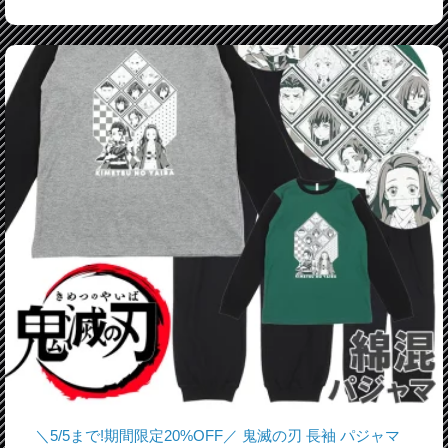
＼5/5まで!期間限定20%OFF／ 鬼滅の刃 長袖 パジャマ