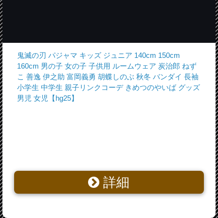
鬼滅の刃 パジャマ キッズ ジュニア 140cm 150cm
160cm 男の子 女の子 子供用 ルームウェア 炭治郎 ねず
こ 善逸 伊之助 富岡義勇 胡蝶しのぶ 秋冬 バンダイ 長袖
小学生 中学生 親子リンクコーデ きめつのやいば グッズ
男児 女児【hg25】
詳細