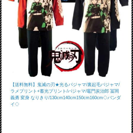
【送料無料】鬼滅の刃★光るパジャマ/裏起毛パジャマ/
ラメプリント+蓄光プリント/パジャマ/竈門炭治郎 冨岡
義勇 変身 なりきり/130cm140cm150cm160cm◇バンダ
イ◇