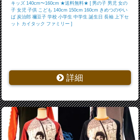
キッズ 140cm〜160cm ★送料無料★ [ 男の子 男児 女の
子 女児 子供 こども 140cm 150cm 160cm きめつのやい
ば 炭治郎 禰豆子 学校 小学生 中学生 誕生日 長袖 上下セ
ット カイタック ファミリー ]
詳細