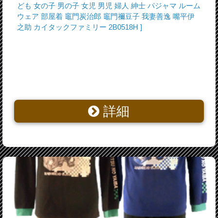
ども 女の子 男の子 女児 男児 婦人 紳士 パジャマ ルーム
ウェア 部屋着 竈門炭治郎 竈門禰豆子 我妻善逸 嘴平伊
之助 カイタックファミリー 2B0518H ]
詳細