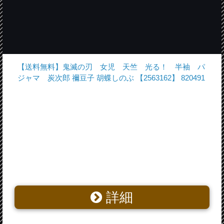
【送料無料】鬼滅の刃 女児 天竺 光る！ 半袖 パ
ジャマ 炭次郎 禰豆子 胡蝶しのぶ 【2563162】 820491
詳細