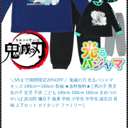
＼5/5まで!期間限定20%OFF／ 鬼滅の刃 光るパジャマ
キッズ 140cm〜160cm 長袖 ★送料無料★ [ 男の子 男児
女の子 女児 子供 こども 140cm 150cm 160cm きめつの
やいば 炭治郎 禰豆子 義勇 学校 小学生 中学生 誕生日 長
袖 上下セット カイタック ファミリー ]