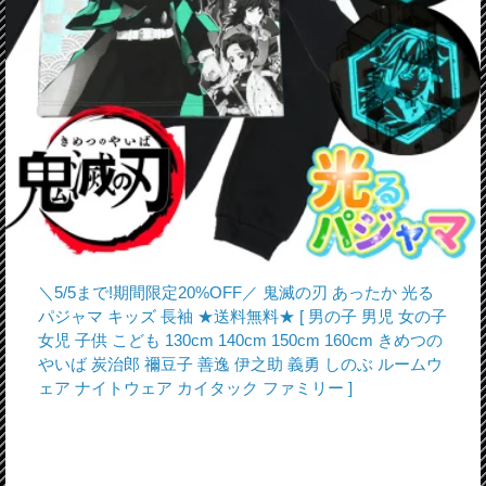
＼5/5まで!期間限定20%OFF／ 鬼滅の刃 あったか 光る
パジャマ キッズ 長袖 ★送料無料★ [ 男の子 男児 女の子
女児 子供 こども 130cm 140cm 150cm 160cm きめつの
やいば 炭治郎 禰豆子 善逸 伊之助 義勇 しのぶ ルームウ
ェア ナイトウェア カイタック ファミリー ]