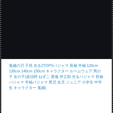
鬼滅の刃 子供 光る2TOPSパジャマ 長袖 半袖 120cm
130cm 140cm 150cm キャラクター ルームウェア 男の
子 女の子(炭治郎 ねずこ 善逸 伊之助 光るパジャマ 長袖
パジャマ 半袖パジャマ 男児 女児 ジュニア 小学生 中学
生 キャラクター 鬼滅)