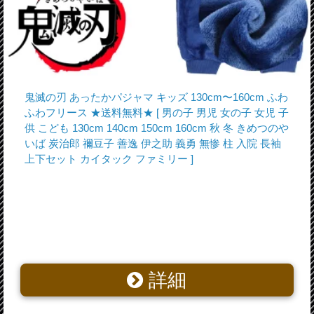
鬼滅の刃 あったかパジャマ キッズ 130cm〜160cm ふわ
ふわフリース ★送料無料★ [ 男の子 男児 女の子 女児 子
供 こども 130cm 140cm 150cm 160cm 秋 冬 きめつのや
いば 炭治郎 禰豆子 善逸 伊之助 義勇 無惨 柱 入院 長袖
上下セット カイタック ファミリー ]
詳細