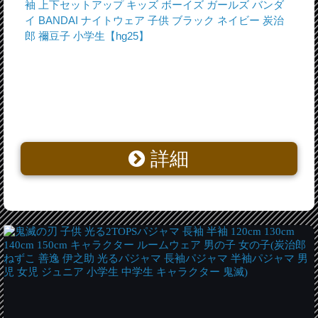
袖 上下セットアップ キッズ ボーイズ ガールズ バンダ
イ BANDAI ナイトウェア 子供 ブラック ネイビー 炭治
郎 禰豆子 小学生【hg25】
詳細