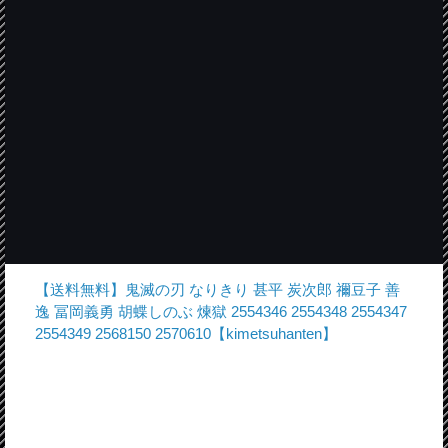
【送料無料】鬼滅の刃 なりきり 甚平 炭次郎 禰豆子 善
逸 冨岡義勇 胡蝶しのぶ 煉獄 2554346 2554348 2554347
2554349 2568150 2570610【kimetsuhanten】