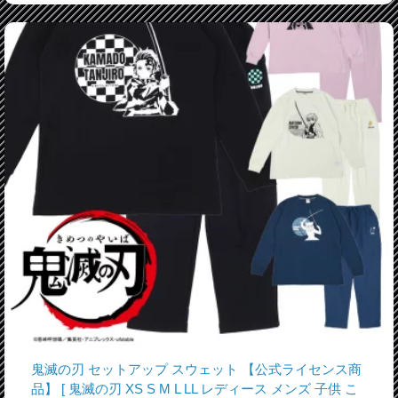
鬼滅の刃 セットアップ スウェット 【公式ライセンス商
品】 [ 鬼滅の刃 XS S M L LL レディース メンズ 子供 こ