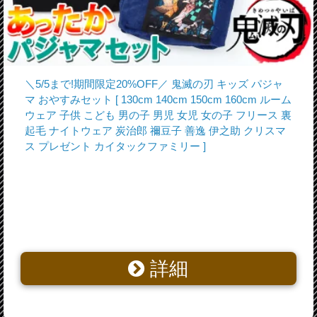
＼5/5まで!期間限定20%OFF／ 鬼滅の刃 キッズ パジャ
マ おやすみセット [ 130cm 140cm 150cm 160cm ルーム
ウェア 子供 こども 男の子 男児 女児 女の子 フリース 裏
起毛 ナイトウェア 炭治郎 禰豆子 善逸 伊之助 クリスマ
ス プレゼント カイタックファミリー ]
詳細