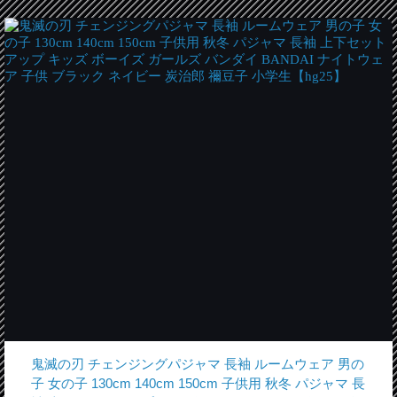
鬼滅の刃 チェンジングパジャマ 長袖 ルームウェア 男の
子 女の子 130cm 140cm 150cm 子供用 秋冬 パジャマ 長