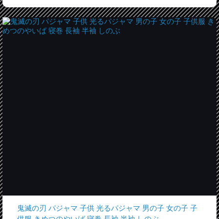
鬼滅の刃 パジャマ 子供 光るパジャマ 男の子 女の子 子
供服 きめつのやいば 寝巻 長袖 半袖 しのぶ