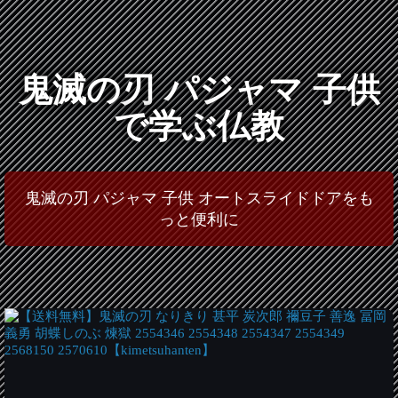
鬼滅の刃 パジャマ 子供
で学ぶ仏教
鬼滅の刃 パジャマ 子供 オートスライドドアをも
っと便利に