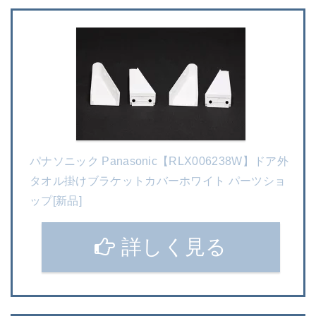
パナソニック Panasonic【RLX006238W】ドア外
タオル掛けブラケットカバーホワイト パーツショ
ップ[新品]
詳しく見る