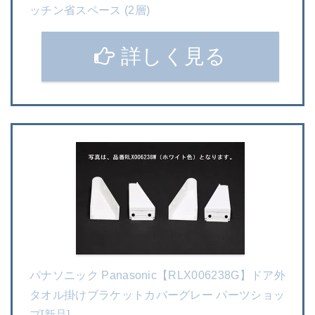
ッチン省スペース (2層)
詳しく見る
パナソニック Panasonic【RLX006238G】ドア外
タオル掛けブラケットカバーグレー パーツショッ
プ[新品]