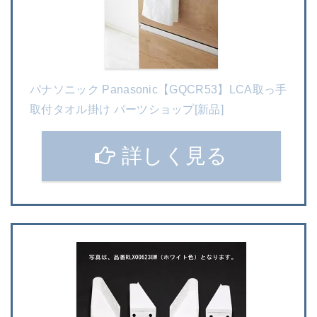
パナソニック Panasonic【GQCR53】LCA取っ手
取付タオル掛け パーツショップ[新品]
詳しく見る