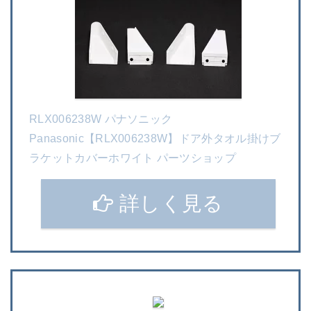
RLX006238W パナソニック
Panasonic【RLX006238W】ドア外タオル掛けブ
ラケットカバーホワイト パーツショップ
詳しく見る