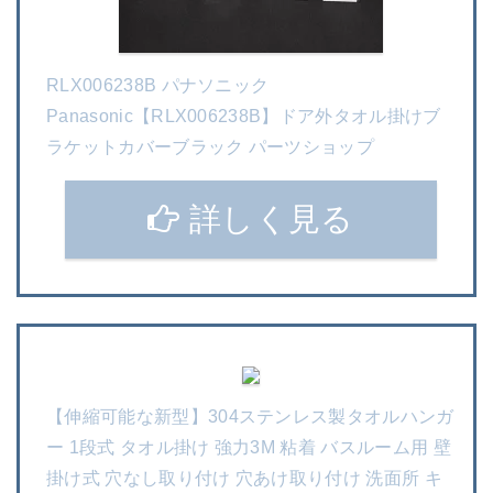
RLX006238B パナソニック
Panasonic【RLX006238B】ドア外タオル掛けブ
ラケットカバーブラック パーツショップ
詳しく見る
【伸縮可能な新型】304ステンレス製タオルハンガ
ー 1段式 タオル掛け 強力3M 粘着 バスルーム用 壁
掛け式 穴なし取り付け 穴あけ取り付け 洗面所 キ