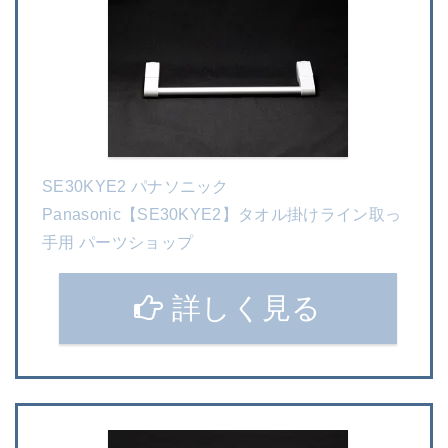
SE30KYE2 パナソニック
Panasonic【SE30KYE2】タオル掛けライン取っ
手用 パーツショップ
詳しく見る