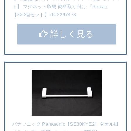
ト】 マグネット収納 簡単取り付け 『Belca』
【×20個セット】 ds-2247478
詳しく見る
パナソニック Panasonic【SE30KYE2】タオル掛