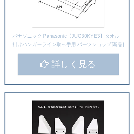
パナソニック Panasonic【JUG30KYE3】タオル
掛けハンガーライン取っ手用 パーツショップ[新品]
詳しく見る