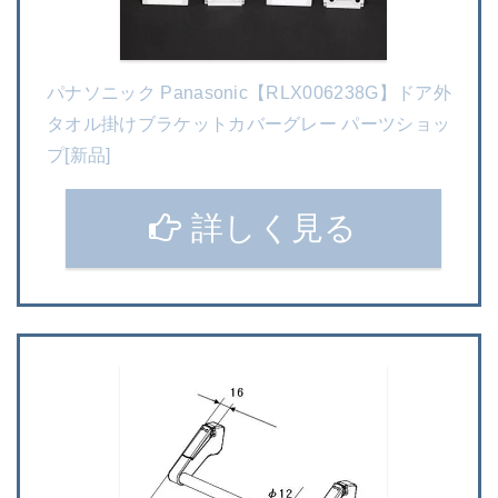
パナソニック Panasonic【RLX006238G】ドア外
タオル掛けブラケットカバーグレー パーツショッ
プ[新品]
詳しく見る