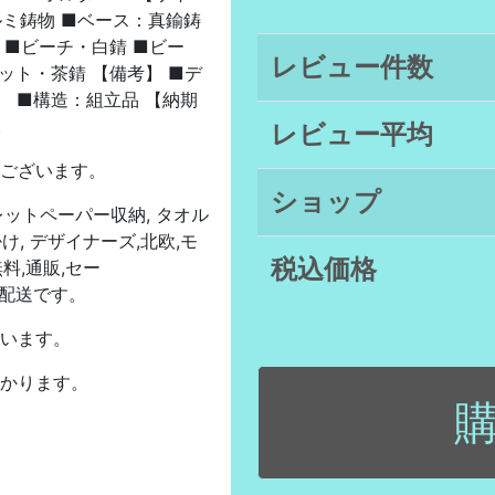
■アルミ鋳物 ■ベース：真鍮鋳
 ■ビーチ・白錆 ■ビー
レビュー件数
ット・茶錆 【備考】 ■デ
 ■構造：組立品 【納期
。
レビュー平均
がございます。
ショップ
レットペーパー収納, タオル
, デザイナーズ,北欧,モ
税込価格
無料,通販,セー
での配送です。
ざいます。
掛かります。