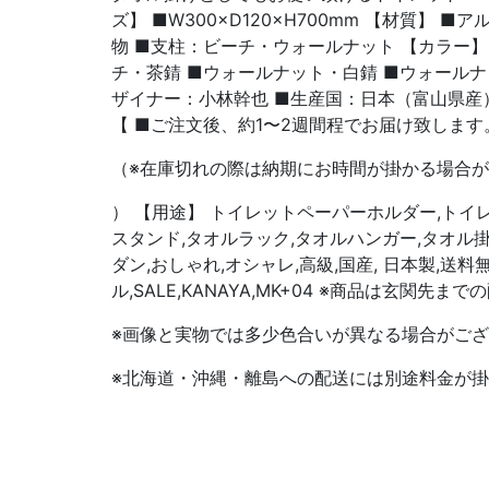
ズ】 ■W300×D120×H700mm 【材質】 
物 ■支柱：ビーチ・ウォールナット 【カラー】
チ・茶錆 ■ウォールナット・白錆 ■ウォールナ
ザイナー：小林幹也 ■生産国：日本（富山県産）
【 ■ご注文後、約1〜2週間程でお届け致します
（※在庫切れの際は納期にお時間が掛かる場合
） 【用途】 トイレットペーパーホルダー,トイ
スタンド,タオルラック,タオルハンガー,タオル掛け
ダン,おしゃれ,オシャレ,高級,国産, 日本製,送料
ル,SALE,KANAYA,MK+04 ※商品は玄関先ま
※画像と実物では多少色合いが異なる場合がご
※北海道・沖縄・離島への配送には別途料金が