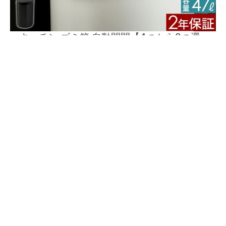
キッチン ゴミ箱 自動開閉【4つから2つ選
べる特典付き】45リットル ごみ箱 ふた付
き おしゃれ 45l 自動ゴミ箱 ダストボック
ス 大容量 スリム カウンター下 ステンレス
ディーツ 中央開き 横 開き【送料無料】［
DiETZ 自動開閉センサーごみ箱 スライド式
］
詳しく見る