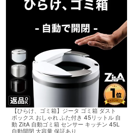
【ひらけ、ゴミ箱】ジータ ゴミ箱 ダスト
ボックス おしゃれ ふた付き 45リットル 自
動 ZitA 自動ゴミ箱 センサー キッチン 45L
自動開閉 大容量 保証あり