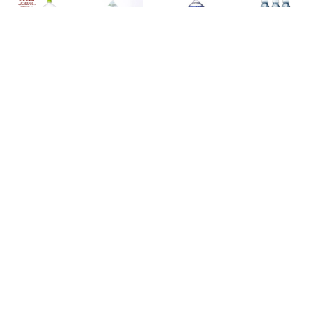
水 2l 24本
関連ツイート
RT @7_netshopping: ＼フォロー＆RTでプレゼント／
RTキャンペーン15日目！
5/5(水)まで毎日1名様に、
#セブンイレブン でお得に買えて、
セブンネットのセブン-イレブン支払いにも使える
「QUOカード」10𬀀円分をプレゼント♪